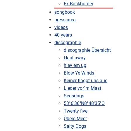
Ex-Backborder
songbook
press area
videos
40 years
discographie
discographie Übersicht
Haul away
hiev em up
Blow Ye Winds
Keiner flaggt uns aus
Lieder vor´m Mast
Seasongs
53°6'36''N8°48'35''O
Twenty five
Übers Meer
Salty Dogs