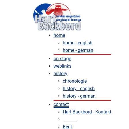
home
home - english
home - german
on stage
weblinks
history
chronologie
history - english
history - german
contact
Hart Backbord - Kontakt
_______
Berit