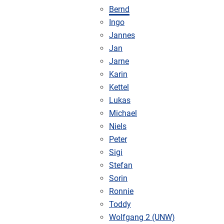
Bernd
Ingo
Jannes
Jan
Jarne
Karin
Kettel
Lukas
Michael
Niels
Peter
Sigi
Stefan
Sorin
Ronnie
Toddy
Wolfgang 2 (UNW)