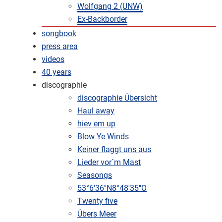
Wolfgang 2 (UNW)
Ex-Backborder
songbook
press area
videos
40 years
discographie
discographie Übersicht
Haul away
hiev em up
Blow Ye Winds
Keiner flaggt uns aus
Lieder vor´m Mast
Seasongs
53°6'36''N8°48'35''O
Twenty five
Übers Meer