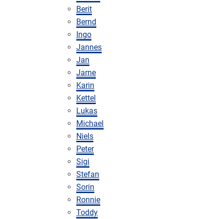
Berit
Bernd
Ingo
Jannes
Jan
Jarne
Karin
Kettel
Lukas
Michael
Niels
Peter
Sigi
Stefan
Sorin
Ronnie
Toddy