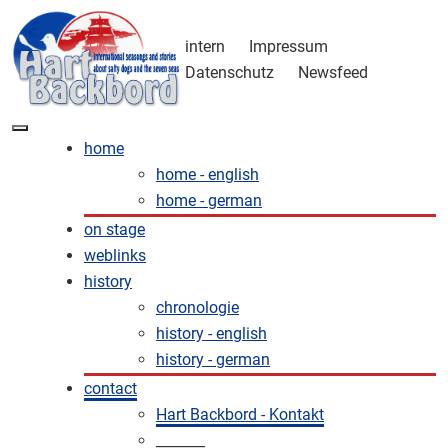
intern
Impressum
Datenschutz
Newsfeed
home
home - english
home - german
on stage
weblinks
history
chronologie
history - english
history - german
contact
Hart Backbord - Kontakt
_______