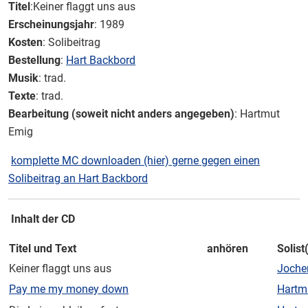
Titel
:Keiner flaggt uns aus
Erscheinungsjahr
: 1989
Kosten
: Solibeitrag
Bestellung
:
Hart Backbord
Musik
: trad.
Texte
: trad.
Bearbeitung (soweit nicht anders angegeben)
: Hartmut
Emig
komplette MC downloaden (hier) gerne gegen einen
Solibeitrag an Hart Backbord
Inhalt der CD
Titel und Text
anhören
Solist
Keiner flaggt uns aus
Joche
Pay me my money down
Hartm