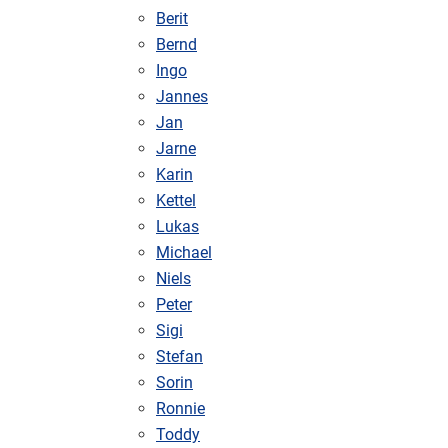
Berit
Bernd
Ingo
Jannes
Jan
Jarne
Karin
Kettel
Lukas
Michael
Niels
Peter
Sigi
Stefan
Sorin
Ronnie
Toddy