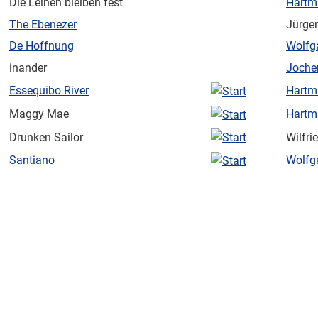
Die Leinen bleiben fest
Hartm
The Ebenezer
Jürgen
De Hoffnung
Wolfg
inander
Joche
Essequibo River
Hartm
Maggy Mae
Hartm
Drunken Sailor
Wilfr
Santiano
Wolfg