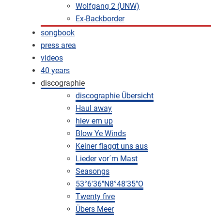
Wolfgang 2 (UNW)
Ex-Backborder
songbook
press area
videos
40 years
discographie
discographie Übersicht
Haul away
hiev em up
Blow Ye Winds
Keiner flaggt uns aus
Lieder vor´m Mast
Seasongs
53°6'36''N8°48'35''O
Twenty five
Übers Meer