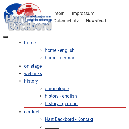
intern
Impressum
Datenschutz
Newsfeed
home
home - english
home - german
on stage
weblinks
history
chronologie
history - english
history - german
contact
Hart Backbord - Kontakt
_______