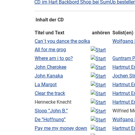
CD im Hart Backbord Shop bei SumUp bestelle
Inhalt der CD
Titel und Text
anhören
Solist(en)
Can´t you dance the polka
Wolfgang
All for me grog
Where am i to go?
Guntram P
John Cherokee
Hartmut E
John Kanaka
Jochen St
La Margot
Hartmut E
Clear the track
Hartmut E
Hennecke Knecht
Hartmut E
Sloop “John B.”
Wilfried 
De “Hoffnung”
Wolfgang
Pay me my money down
Hartmut E