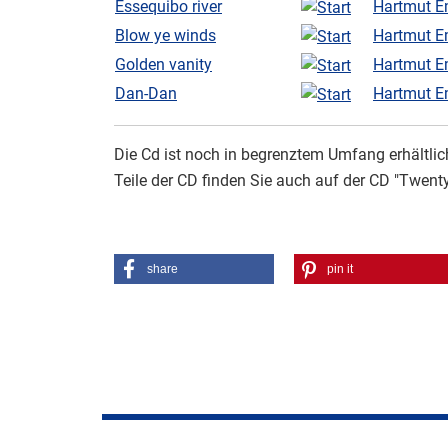
Essequibo river
Hartmut E
Blow ye winds
Hartmut E
Golden vanity
Hartmut E
Dan-Dan
Hartmut E
Die Cd ist noch in begrenztem Umfang erhältlic
Teile der CD finden Sie auch auf der CD "Twenty
share
pin it