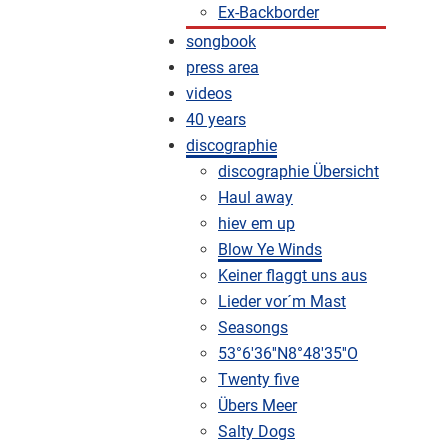
Ex-Backborder
songbook
press area
videos
40 years
discographie
discographie Übersicht
Haul away
hiev em up
Blow Ye Winds
Keiner flaggt uns aus
Lieder vor´m Mast
Seasongs
53°6'36''N8°48'35''O
Twenty five
Übers Meer
Salty Dogs