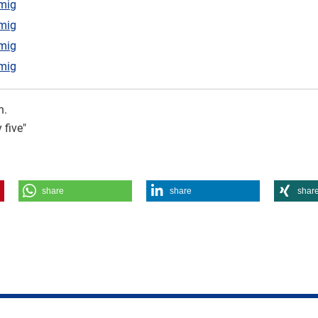
mig
mig
mig
mig
h.
 five"
share
share
shar