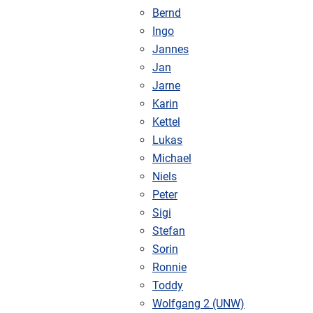
Bernd
Ingo
Jannes
Jan
Jarne
Karin
Kettel
Lukas
Michael
Niels
Peter
Sigi
Stefan
Sorin
Ronnie
Toddy
Wolfgang 2 (UNW)