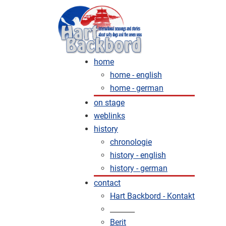
home
home - english
home - german
on stage
weblinks
history
chronologie
history - english
history - german
contact
Hart Backbord - Kontakt
_______
Berit