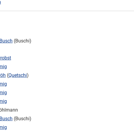
n
 Busch
(Buschi)
robst
mig
röh
(
Quetschi
)
mig
mig
mig
Möhlmann
 Busch
(Buschi)
mig