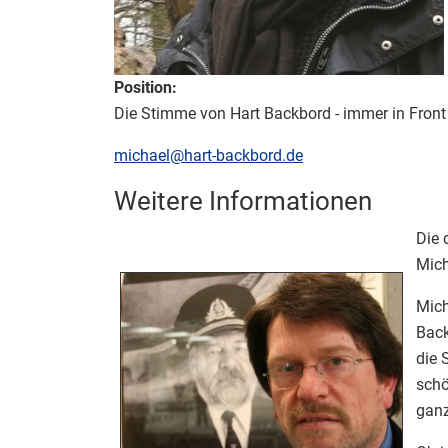
Position:
Die Stimme von Hart Backbord - immer in Fron
E-Mail:
michael@hart-backbord.de
Weitere Informationen
Weitere Informationen
Die 
Mich
Mich
Back
die 
schö
ganz