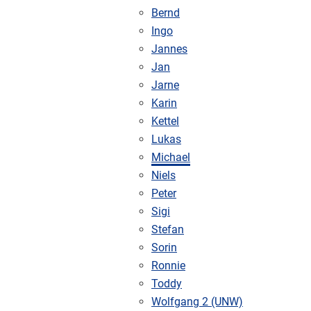
Bernd
Ingo
Jannes
Jan
Jarne
Karin
Kettel
Lukas
Michael
Niels
Peter
Sigi
Stefan
Sorin
Ronnie
Toddy
Wolfgang 2 (UNW)