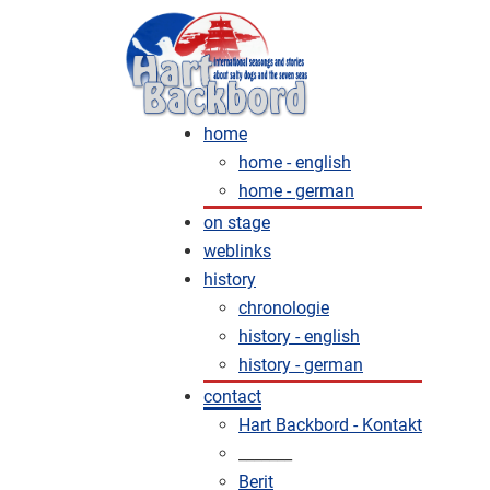
home
home - english
home - german
on stage
weblinks
history
chronologie
history - english
history - german
contact
Hart Backbord - Kontakt
_______
Berit