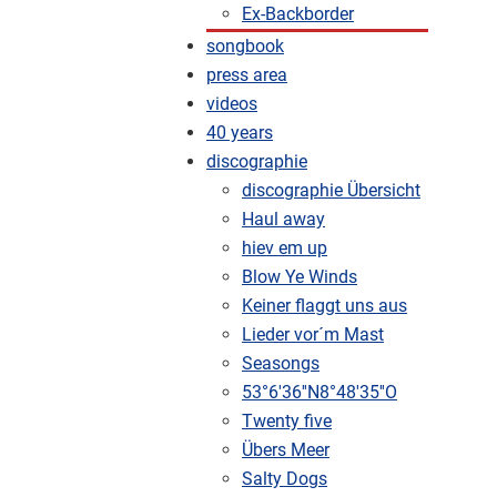
Ex-Backborder
songbook
press area
videos
40 years
discographie
discographie Übersicht
Haul away
hiev em up
Blow Ye Winds
Keiner flaggt uns aus
Lieder vor´m Mast
Seasongs
53°6'36''N8°48'35''O
Twenty five
Übers Meer
Salty Dogs