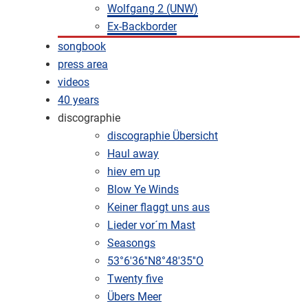
Wolfgang 2 (UNW)
Ex-Backborder
songbook
press area
videos
40 years
discographie
discographie Übersicht
Haul away
hiev em up
Blow Ye Winds
Keiner flaggt uns aus
Lieder vor´m Mast
Seasongs
53°6'36''N8°48'35''O
Twenty five
Übers Meer