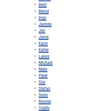
Berit
Bernd
Ingo
Jannes
Jan
Jarne
Karin
Kettel
Lukas
Michael
Niels
Peter
Sigi
Stefan
Sorin
Ronnie
Toddy