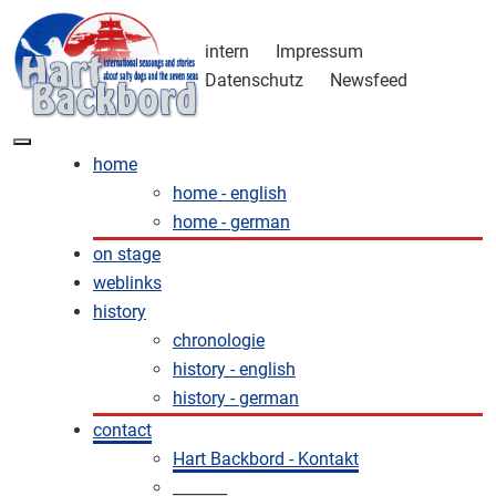
intern
Impressum
Datenschutz
Newsfeed
home
home - english
home - german
on stage
weblinks
history
chronologie
history - english
history - german
contact
Hart Backbord - Kontakt
_______